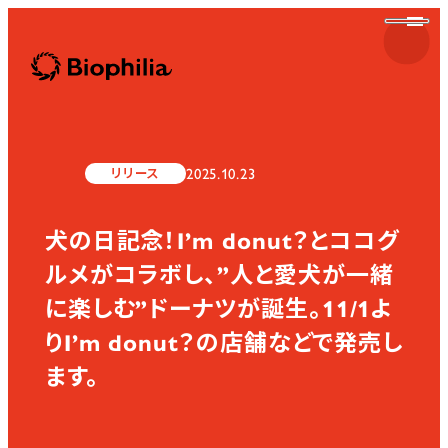
Biophilia
2025.10.23
リリース
犬の日記念！I’m donut？とココグ
Biophilia
ルメがコラボし、”人と愛犬が一緒
に楽しむ”ドーナツが誕生。11/1よ
りI’m donut？の店舗などで発売し
ます。