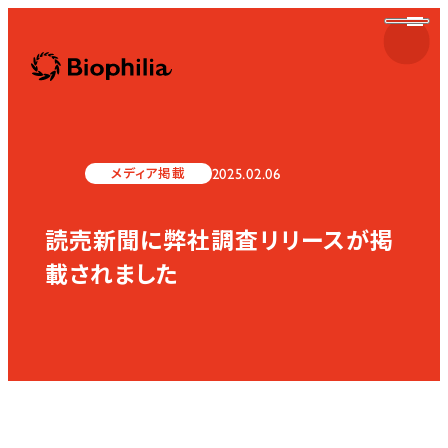
Biophilia
2025.02.06
メディア掲載
読売新聞に弊社調査リリースが掲
Biophilia
載されました